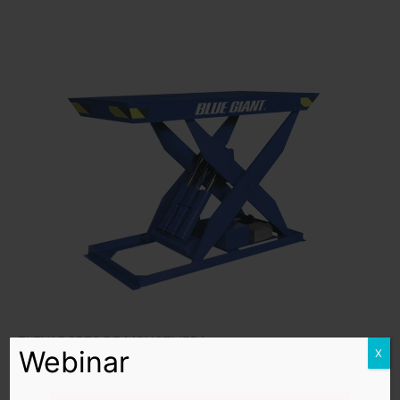
ELEVADORES DE MONOTIJERA
Webinar
X
Los elevadores monotijera de Blue Giant aumentan la
productividad y limitan el riesgo de tiempo de inactividad